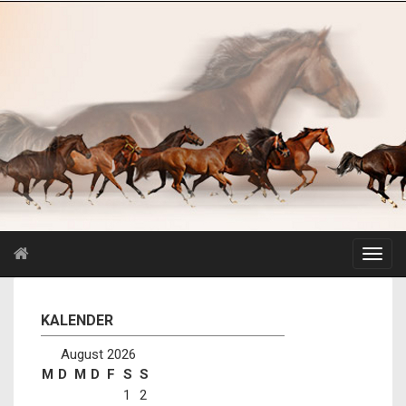
KALENDER
August 2026
M
D
M
D
F
S
S
1
2