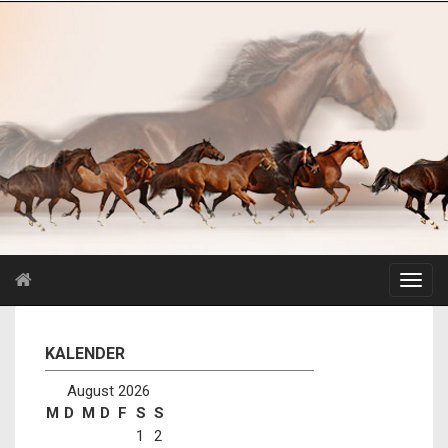
KALENDER
August 2026
M
D
M
D
F
S
S
1
2