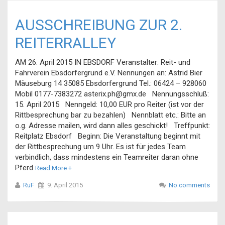
AUSSCHREIBUNG ZUR 2.
REITERRALLEY
AM 26. April 2015 IN EBSDORF Veranstalter: Reit- und
Fahrverein Ebsdorfergrund e.V. Nennungen an: Astrid Bier
Mäuseburg 14 35085 Ebsdorfergrund Tel.: 06424 – 928060
Mobil 0177-7383272 asterix.ph@gmx.de Nennungsschluß:
15. April 2015 Nenngeld: 10,00 EUR pro Reiter (ist vor der
Rittbesprechung bar zu bezahlen) Nennblatt etc.: Bitte an
o.g. Adresse mailen, wird dann alles geschickt! Treffpunkt:
Reitplatz Ebsdorf Beginn: Die Veranstaltung beginnt mit
der Rittbesprechung um 9 Uhr. Es ist für jedes Team
verbindlich, dass mindestens ein Teamreiter daran ohne
Pferd
Read More +
RuF
9. April 2015
No comments