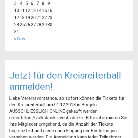
3
4
5
6
7
8
9
10
11
12
13
14
15
16
17
18
19
20
21
22
23
24
25
26
27
28
29
30
31
« Nov.
Jetzt für den Kreisreiterball
anmelden!
Liebe Vereinsvorstände, ab sofort können die Tickets für
den Kreisreiterball am 01.12.2018 in Bürgeln
AUSSCHLIESSLICH ONLINE gekauft werden
unter https://volksbank-events.de/kre Bitte informieren Sie
Ihre Mitglieder umgehend, da die Anzahl der Tickets
begrenzt ist und diese nach Eingang der Bestellungen
vergeben werden. Die Anmeldung kann jeder Teilnehmer