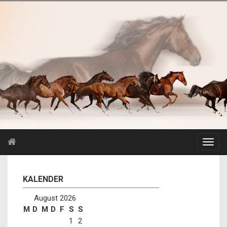
KALENDER
August 2026
M
D
M
D
F
S
S
1
2